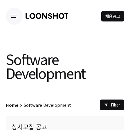
Skip
to
채용공고
content
Software
Development
Home
Software Development
Filter
상시모집 공고